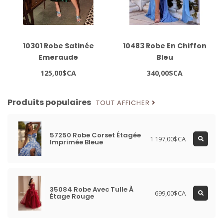
10301 Robe Satinée
10483 Robe En Chiffon
Emeraude
Bleu
125,00$CA
340,00$CA
Produits populaires
TOUT AFFICHER
57250 Robe Corset Étagée
1 197,00$CA
Imprimée Bleue
35084 Robe Avec Tulle À
699,00$CA
Étage Rouge