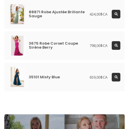
88871 Robe Ajustée Brillante
424,00$CA
Sauge
3675 Robe Corset Coupe
798,00$CA
Sirène Berry
35101 Misty Blue
659,00$CA