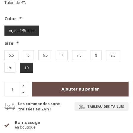
Talon de 4''.
Color:
*
Argenté/Brillant
Size:
*
5.5
6
6.5
7
7.5
8
8.5
9
10
Ajouter au panier
Les commandes sont
TABLEAU DES TAILLES
traitées en 24 h !
Ramassage
en boutique