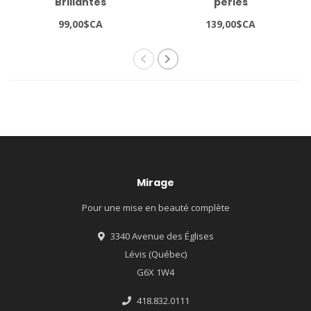
Brillantes
perles
99,00$CA
139,00$CA
Mirage
Pour une mise en beauté complète
3340 Avenue des Églises
Lévis (Québec)
G6X 1W4
418.832.0111