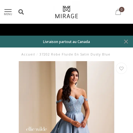
0
MENU
Livraison partout au Canada
Accueil
/
37202 Robe Fluide En Satin Dusty Blue