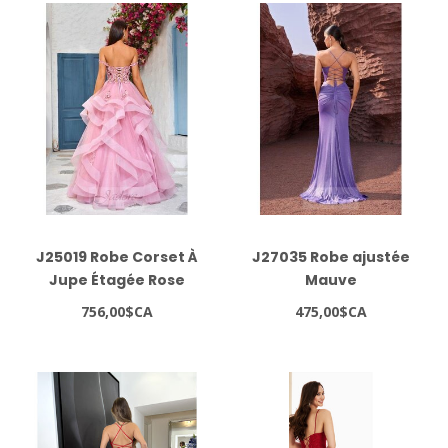
J25019 Robe Corset À
J27035 Robe ajustée
Jupe Étagée Rose
Mauve
756,00$CA
475,00$CA