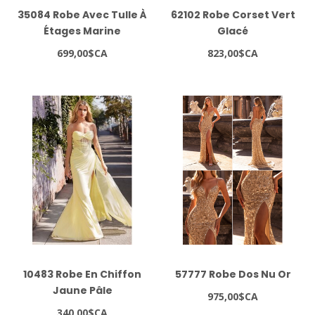
35084 Robe Avec Tulle À
62102 Robe Corset Vert
Étages Marine
Glacé
699,00$CA
823,00$CA
10483 Robe En Chiffon
57777 Robe Dos Nu Or
Jaune Pâle
975,00$CA
340,00$CA