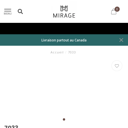
0
MENU
Livraison partout au Canada
Accueil
/
7033
7033