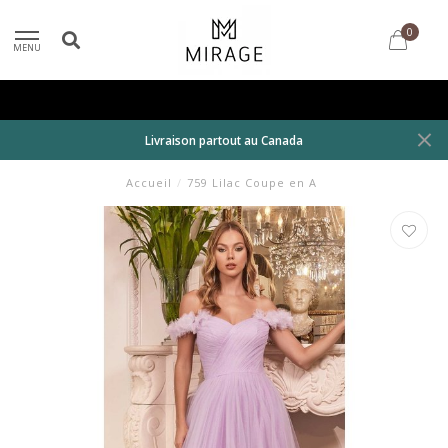
0
MENU
Livraison partout au Canada
Accueil
/
759 Lilac Coupe en A