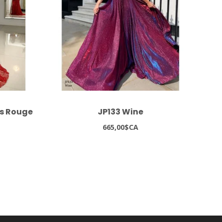
es Rouge
JP133 Wine
8
665,00$CA