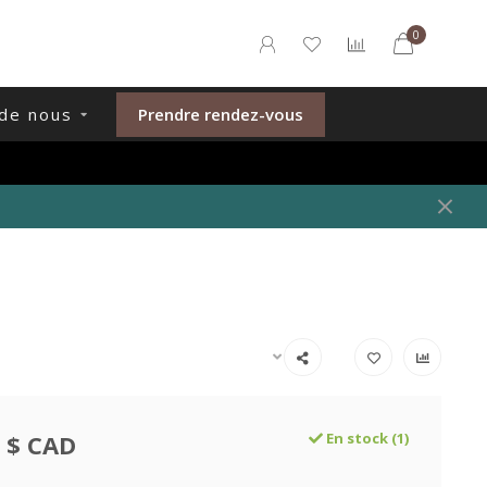
0
de nous
Prendre rendez-vous
 $ CAD
En stock (1)