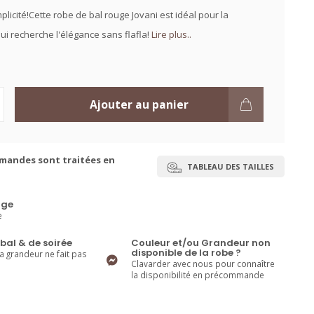
plicité!Cette robe de bal rouge Jovani est idéal pour la
qui recherche l'élégance sans flafla!
Lire plus..
Ajouter au panier
mandes sont traitées en
TABLEAU DES TAILLES
ge
e
bal & de soirée
Couleur et/ou Grandeur non
disponible de la robe ?
la grandeur ne fait pas
Clavarder avec nous pour connaître
la disponibilité en précommande