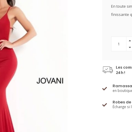
En toute sim
finissante 
Les com
24 h !
Ramassa
en boutiqu
Robes de 
Échange si 