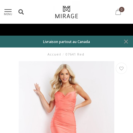
0
MENU
Livraison partout au Canada
Accueil
/
07641 Red