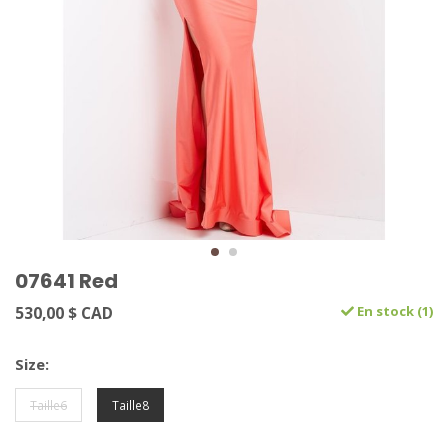
07641 Red
530,00 $ CAD
En stock (1)
Size:
Taille6
Taille8