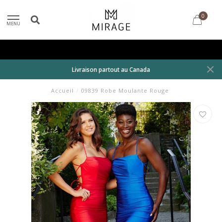
0
MENU
Livraison partout au Canada
Accueil
/
09839 Robe Moulante Rouge