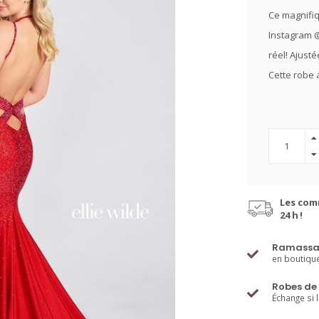
Ce magnifiq
Instagram @
réel! Ajusté
Cette robe a
Les com
24 h !
Ramassa
en boutiqu
Robes de 
Échange si 