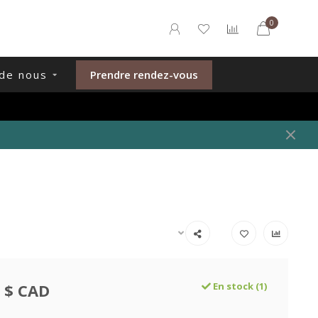
0
de nous
Prendre rendez-vous
 $ CAD
En stock (1)