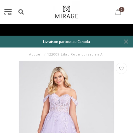
0
MENU
Livraison partout au Canada
Accueil
/
122009 Lilac Robe corset en A