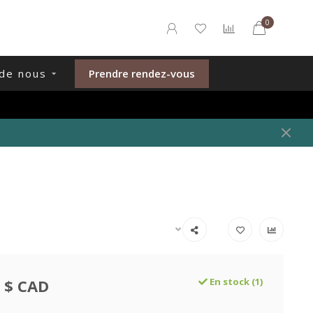
0
de nous
Prendre rendez-vous
 $ CAD
En stock (1)