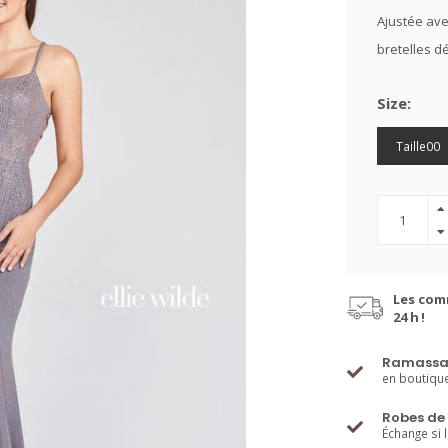
Ajustée ave
bretelles dé
Size:
Taille00
Les com
24 h !
Ramassa
en boutiqu
Robes de 
Échange si 