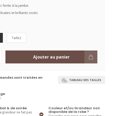
c fente à la jambe.
licates et brillants rosés
Taille2
Ajouter au panier
mandes sont traitées en
TABLEAU DES TAILLES
ge
e
bal & de soirée
Couleur et/ou Grandeur non
disponible de la robe ?
la grandeur ne fait pas
Clavarder avec nous pour connaître