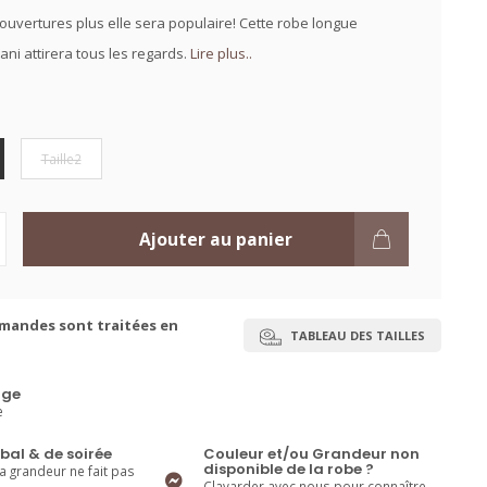
d'ouvertures plus elle sera populaire! Cette robe longue
vani attirera tous les regards.
Lire plus..
Taille2
Ajouter au panier
mandes sont traitées en
TABLEAU DES TAILLES
ge
e
bal & de soirée
Couleur et/ou Grandeur non
disponible de la robe ?
la grandeur ne fait pas
Clavarder avec nous pour connaître