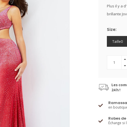
Plus il y a 
brillante Jo
Size:
Taille0
Les com
24 h !
Ramassa
en boutiqu
Robes de 
Échange si 