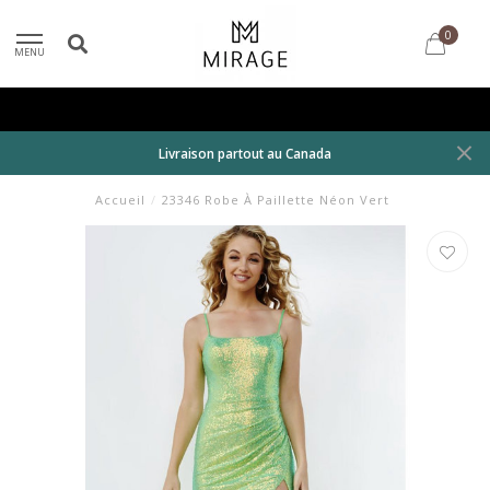
0
MENU
Livraison partout au Canada
Accueil
/
23346 Robe À Paillette Néon Vert