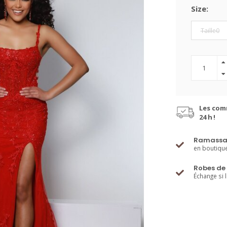
Size:
Taille0
Les com
24 h !
Ramassa
en boutiqu
Robes de 
Échange si 