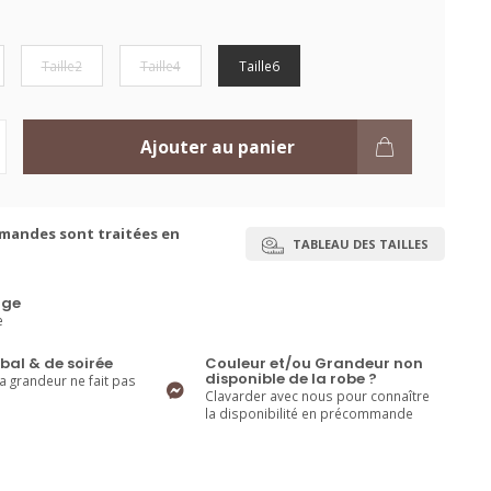
Taille2
Taille4
Taille6
Ajouter au panier
mandes sont traitées en
TABLEAU DES TAILLES
ge
e
bal & de soirée
Couleur et/ou Grandeur non
disponible de la robe ?
la grandeur ne fait pas
Clavarder avec nous pour connaître
la disponibilité en précommande