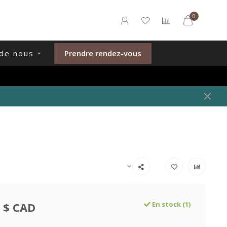
0
de nous
Prendre rendez-vous
 $ CAD
En stock (1)