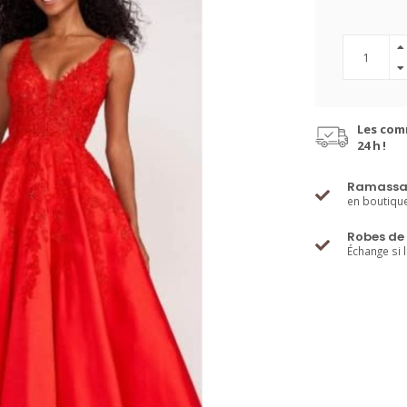
Les com
24 h !
Ramassa
en boutiqu
Robes de 
Échange si 