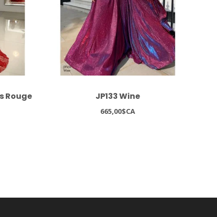
es Rouge
JP133 Wine
8
665,00$CA