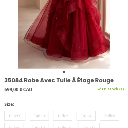
35084 Robe Avec Tulle À Étage Rouge
699,00 $ CAD
En stock (1)
Size:
Taille00
Taille0
Taille2
Taille4
Taille6
Taille8
Taille10
Taille12
Taille14