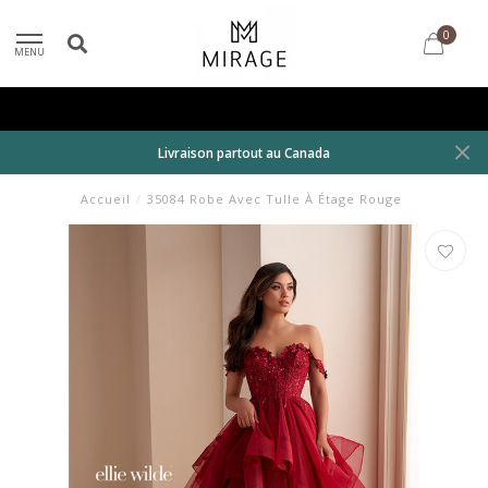
0
MENU
Livraison partout au Canada
Accueil
/
35084 Robe Avec Tulle À Étage Rouge