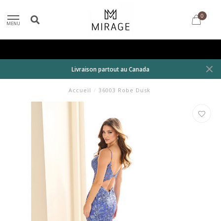
0
MENU
Livraison partout au Canada
Accueil
/
36003 Robe Dusk