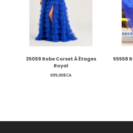
35059 Robe Corset À Étages
55558 R
Royal
699,00$CA