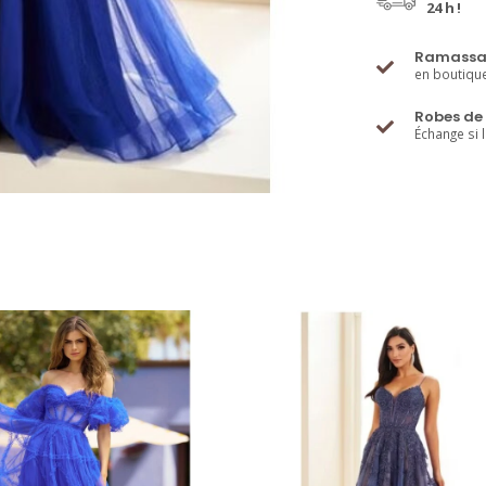
24 h !
Ramassa
en boutiqu
Robes de 
Échange si 