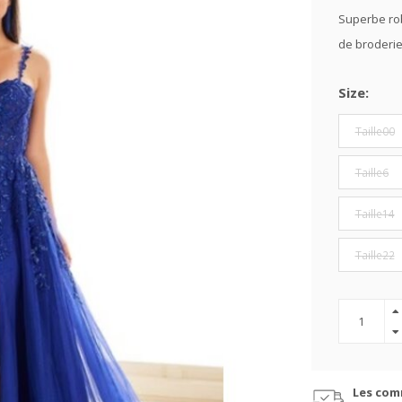
Superbe rob
de broderies
Size:
Taille00
Taille6
Taille14
Taille22
Les com