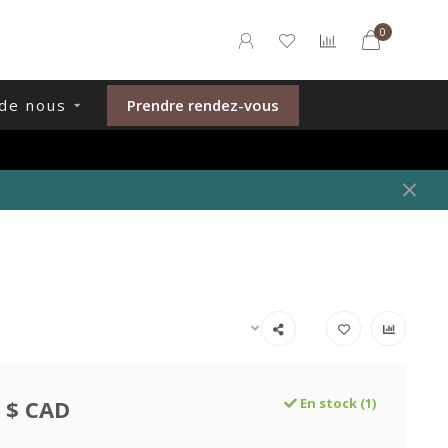
0
de nous
Prendre rendez-vous
 $ CAD
En stock (1)