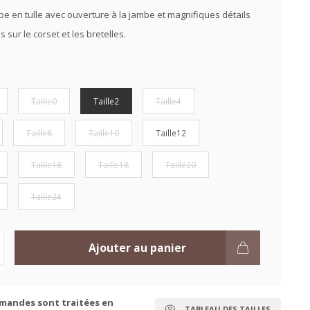
e en tulle avec ouverture à la jambe et magnifiques détails
 sur le corset et les bretelles.
Taille0
Taille2
Taille4
Taille8
Taille10
Taille12
Taille16
Taille18
Taille20
Taille24
Ajouter au panier
mandes sont traitées en
TABLEAU DES TAILLES