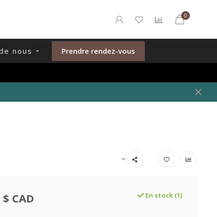
0
de nous
Prendre rendez-vous
 $ CAD
En stock (1)