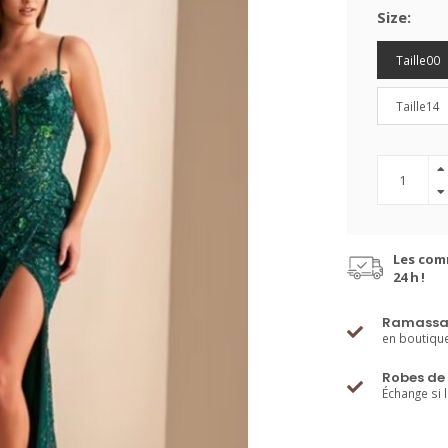
Size:
Taille00
Taille14
Les com
24 h !
Ramassa
en boutiqu
Robes de 
Échange si 