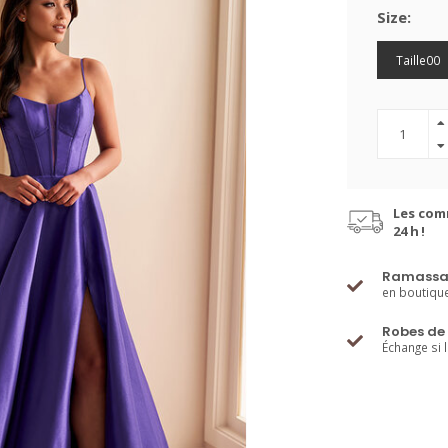
Size:
Taille00
Les com
24 h !
Ramassa
en boutiqu
Robes de 
Échange si 