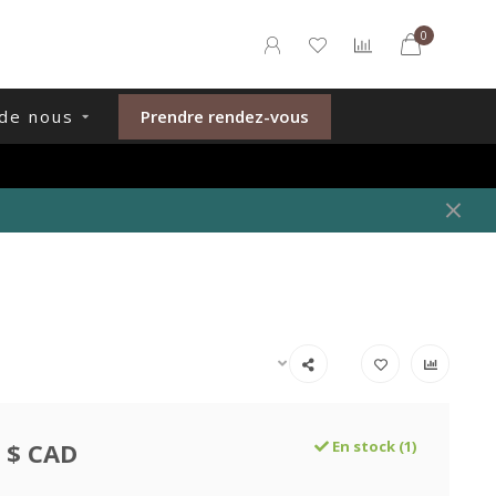
0
de nous
Prendre rendez-vous
 $ CAD
En stock (1)