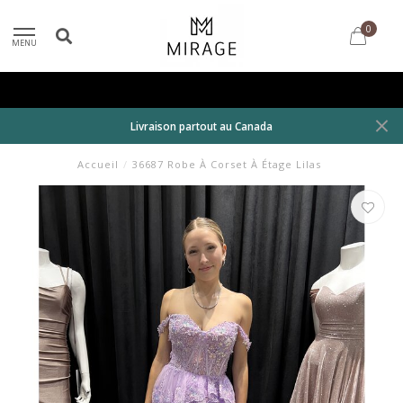
0
MENU
Livraison partout au Canada
Accueil
/
36687 Robe À Corset À Étage Lilas