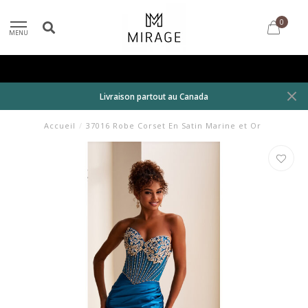
0
MENU
Livraison partout au Canada
Accueil
/
37016 Robe Corset En Satin Marine et Or