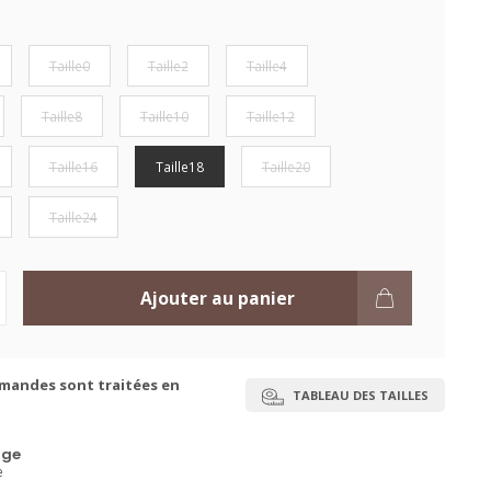
Taille0
Taille2
Taille4
Taille8
Taille10
Taille12
Taille16
Taille18
Taille20
Taille24
Ajouter au panier
mandes sont traitées en
TABLEAU DES TAILLES
ge
e