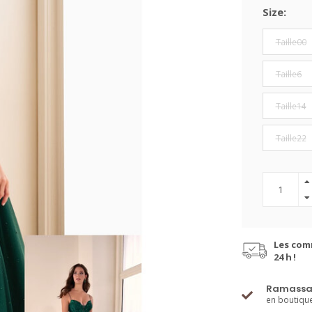
Size:
Taille00
Taille6
Taille14
Taille22
Les com
24 h !
Ramassa
en boutiqu