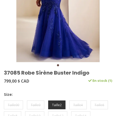
37085 Robe Sirène Buster Indigo
799,00 $ CAD
En stock (1)
Size:
Taille00
Taille0
Taille2
Taille4
Taille6
Taille8
Taille10
Taille12
Taille14