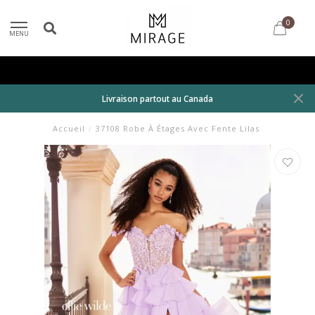
0
MENU
Livraison partout au Canada
Accueil
/
37108 Robe À Étages Avec Fente Lilas