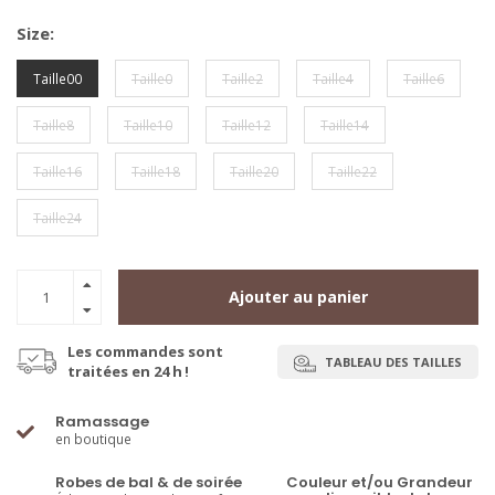
Size:
Taille00
Taille0
Taille2
Taille4
Taille6
Taille8
Taille10
Taille12
Taille14
Taille16
Taille18
Taille20
Taille22
Taille24
Ajouter au panier
Les commandes sont
TABLEAU DES TAILLES
traitées en 24 h !
Ramassage
en boutique
Robes de bal & de soirée
Couleur et/ou Grandeur