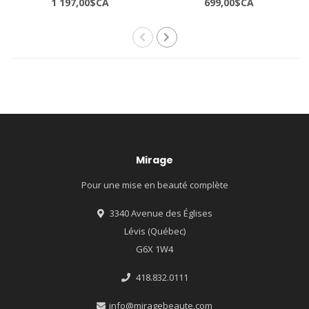
1 197,00$CA
699,00$CA
Mirage
Pour une mise en beauté complète
3340 Avenue des Églises
Lévis (Québec)
G6X 1W4
418.832.0111
info@miragebeaute.com