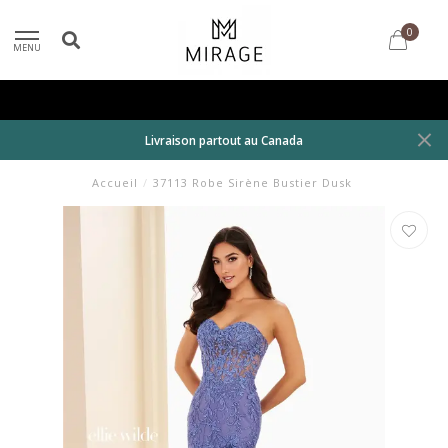
0
MENU
Livraison partout au Canada
Accueil
/
37113 Robe Sirène Bustier Dusk