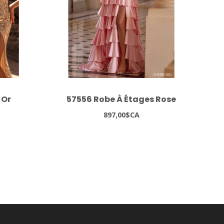
 Or
57556 Robe À Étages Rose
37
897,00$CA