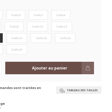
Taille0
Taille2
Taille4
Taille8
Taille10
Taille12
Taille16
Taille18
Taille20
Taille24
Ajouter au panier
mandes sont traitées en
TABLEAU DES TAILLES
ge
e