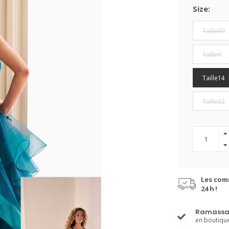
Size:
Taille00
Taille6
Taille14
Taille22
Les com
24 h !
Ramassa
en boutiqu