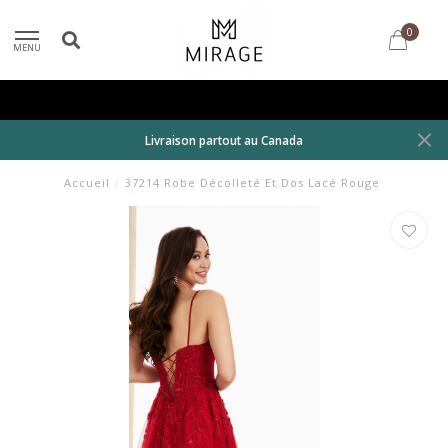
0
MENU
Livraison partout au Canada
Accueil
/
37214 Robe Décolleté Et Dos Lacé Rouge