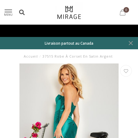
0
MENU
Livraison partout au Canada
Accueil
/
37515 Robe À Corset En Satin Argent