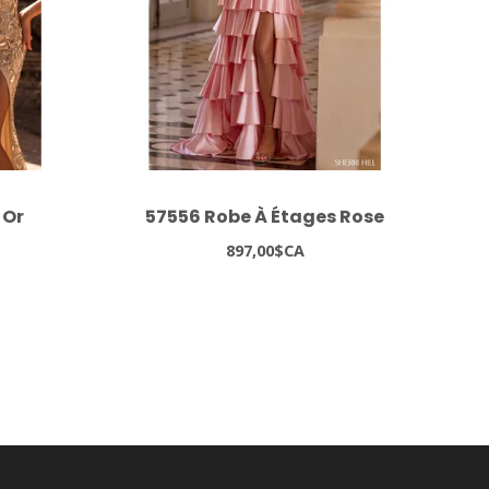
 Or
57556 Robe À Étages Rose
37
897,00$CA