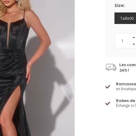
Size:
Taille00
Les com
24 h !
Ramassa
en boutiqu
Robes de 
Échange si 