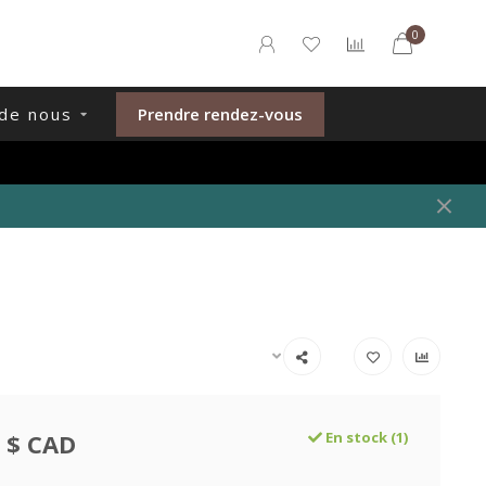
0
de nous
Prendre rendez-vous
 $ CAD
En stock (1)