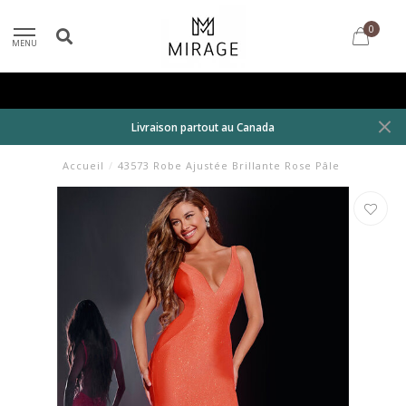
0
MENU
Livraison partout au Canada
Accueil
/
43573 Robe Ajustée Brillante Rose Pâle