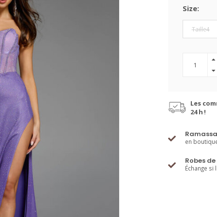
Size:
Taille4
Les com
24 h !
Ramassa
en boutiqu
Robes de 
Échange si 