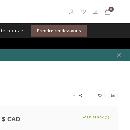
0
de nous
Prendre rendez-vous
 $ CAD
En stock (1)