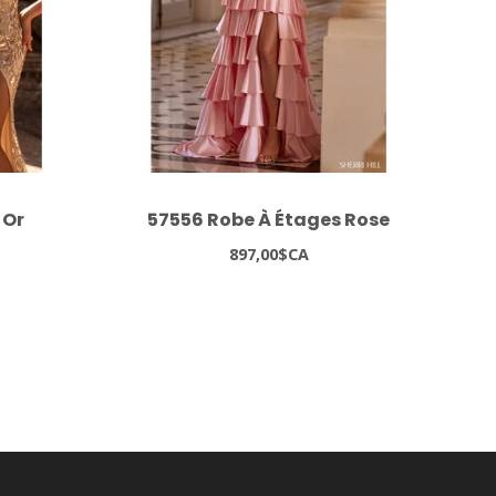
 Or
57556 Robe À Étages Rose
37
897,00$CA