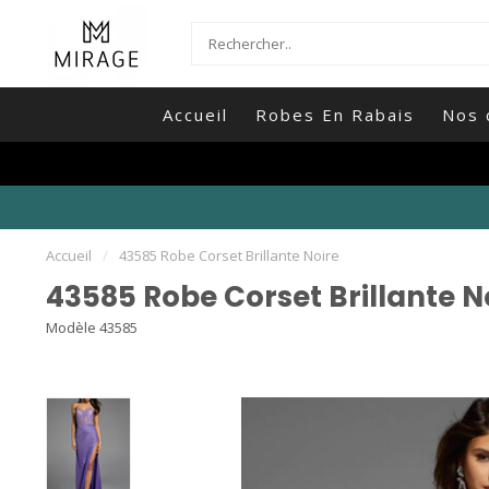
Accueil
Robes En Rabais
Nos 
Accueil
/
43585 Robe Corset Brillante Noire
43585 Robe Corset Brillante N
Modèle 43585