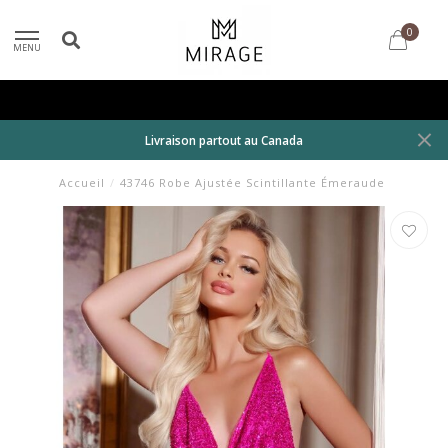
0
MENU
Livraison partout au Canada
Accueil
/
43746 Robe Ajustée Scintillante Émeraude