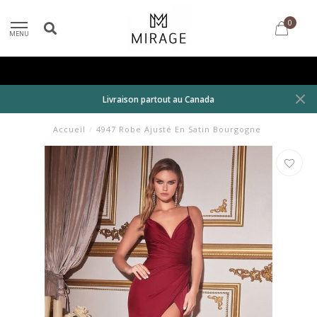
0
MENU
Livraison partout au Canada
Accueil
/
4947 Robe Ajusté En Satin Bourgogne