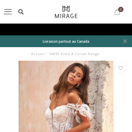
0
MENU
Livraison partout au Canada
Accueil
/
54839 Robe À Corset Rouge