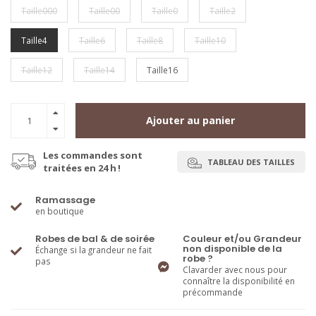
Taille000
Taille00
Taille0
Taille2
Taille4
Taille6
Taille8
Taille10
Taille12
Taille14
Taille16
Ajouter au panier
Les commandes sont
TABLEAU DES TAILLES
traitées en 24 h !
Ramassage
en boutique
Robes de bal & de soirée
Couleur et/ou Grandeur
non disponible de la
Échange si la grandeur ne fait
robe ?
pas
Clavarder avec nous pour
connaître la disponibilité en
précommande