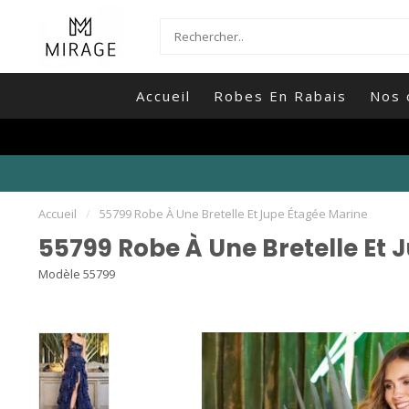
Accueil
Robes En Rabais
Nos 
Accueil
/
55799 Robe À Une Bretelle Et Jupe Étagée Marine
55799 Robe À Une Bretelle Et 
Modèle 55799