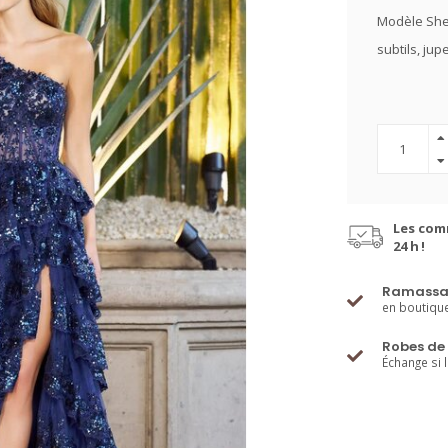
Modèle Sher
subtils, jup
Les com
24 h !
Ramassa
en boutiqu
Robes de 
Échange si 