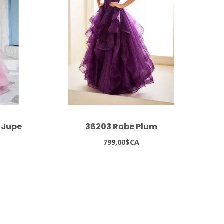
 Jupe
36203 Robe Plum
350
799,00$CA