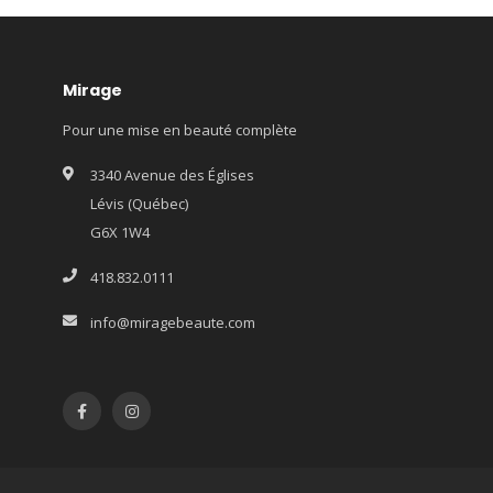
Mirage
Pour une mise en beauté complète
3340 Avenue des Églises
Lévis (Québec)
G6X 1W4
418.832.0111
info@miragebeaute.com