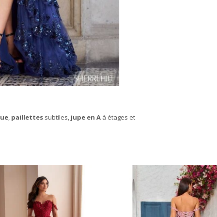
que
,
paillettes
subtiles,
jupe en A
à étages et