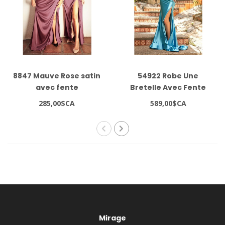
8847 Mauve Rose satin
54922 Robe Une
avec fente
Bretelle Avec Fente
Rose Or
285,00$CA
589,00$CA
Mirage