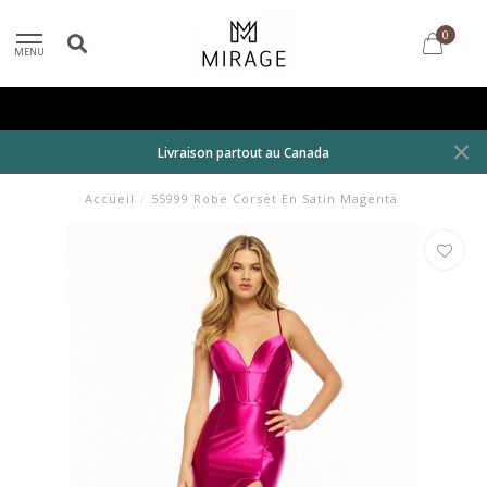
0
MENU
Livraison partout au Canada
Accueil
/
55999 Robe Corset En Satin Magenta