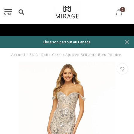
0
MENU
Livraison partout au Canada
Accueil
/
56101 Robe Corset Ajustée Brillante Bleu Poudre