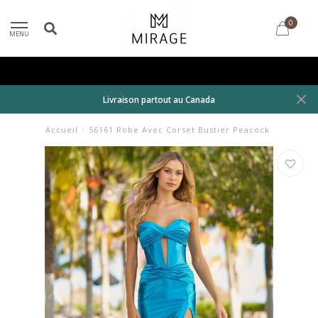
0
MENU
Livraison partout au Canada
Accueil
/
56161 Robe Avec Corset Bustier Peacock