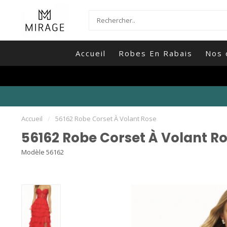
Accueil
Robes En Rabais
Nos 
Accueil
/
56162 Robe Corset À Volant Rose
56162 Robe Corset À Volant R
Modèle 56162