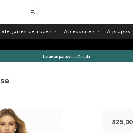
catégories de robes
Accessoires
À propos 
Livraison partout au Canada
ose
825,00