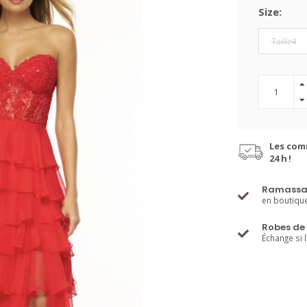
Size:
Taille4
Les com
24 h !
Ramassa
en boutiqu
Robes de 
Échange si 