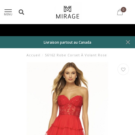
0
MENU
Livraison partout au Canada
Accueil
/
56162 Robe Corset À Volant Rose