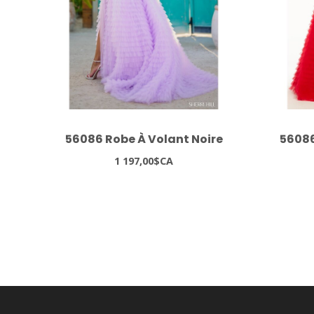
56086 Robe À Volant Noire
56086
1 197,00$CA