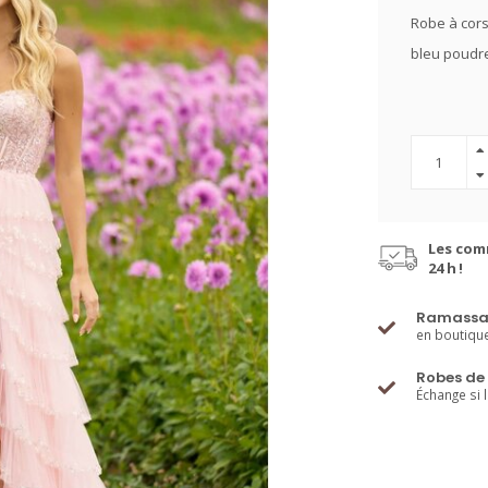
Robe à corse
bleu poudre
Les com
24 h !
Ramassa
en boutiqu
Robes de 
Échange si 