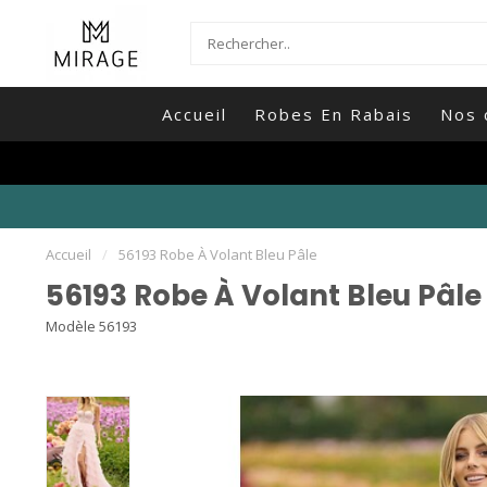
Accueil
Robes En Rabais
Nos 
Accueil
/
56193 Robe À Volant Bleu Pâle
56193 Robe À Volant Bleu Pâle
Modèle 56193