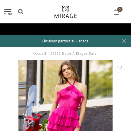
0
MENU
Livraison partout au Canada
Accueil
/
56229 Robe À Étages Baie