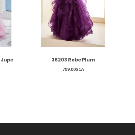
 Jupe
36203 Robe Plum
350
799,00$CA