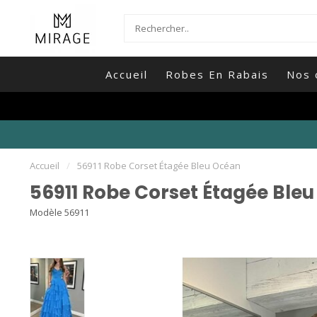
Accueil
Robes En Rabais
Nos 
Accueil
/
56911 Robe Corset Étagée Bleu Océan
56911 Robe Corset Étagée Ble
Modèle 56911