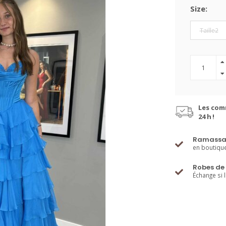
Size:
Taille2
Les com
24 h !
Ramassa
en boutiqu
Robes de 
Échange si 