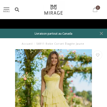
0
MENU
Livraison partout au Canada
Accueil
/
56911 Robe Corset Étagée Jaune