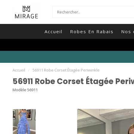
Accueil
Robes En Rabais
Nos 
Accueil
/
56911 Robe Corset Étagée Periwinkle
56911 Robe Corset Étagée Peri
Modèle 56911