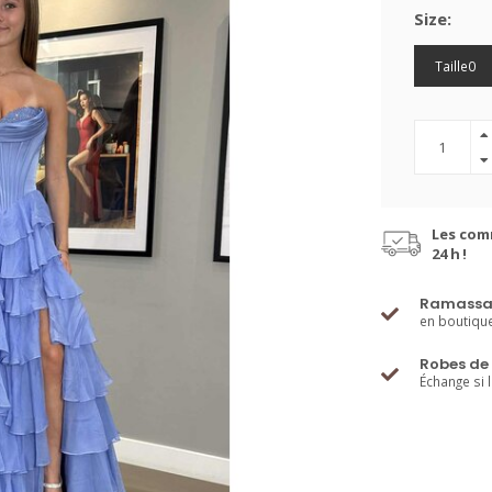
Size:
Taille0
Les com
24 h !
Ramassa
en boutiqu
Robes de 
Échange si 