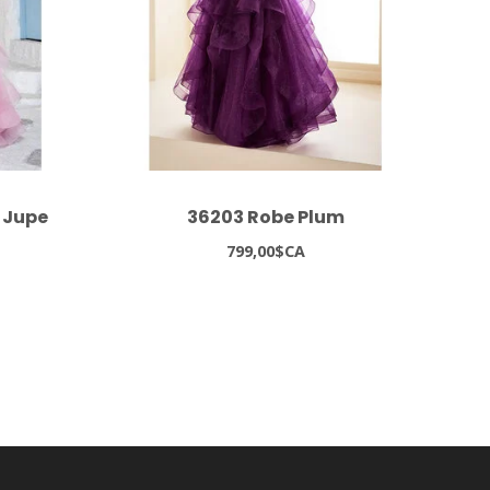
 Jupe
36203 Robe Plum
350
799,00$CA