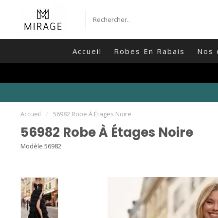
Accueil
Robes En Rabais
Nos 
Accueil
/
56982 Robe À Étages Noire
56982 Robe À Étages Noire
Modèle 56982