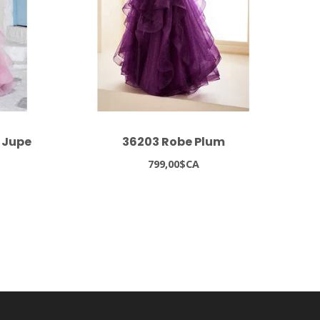
 Jupe
36203 Robe Plum
350
799,00$CA