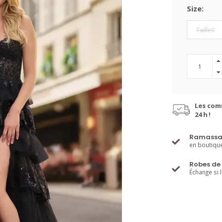
Size:
Taille0
Les com
24 h !
Ramassa
en boutiqu
Robes de 
Échange si 