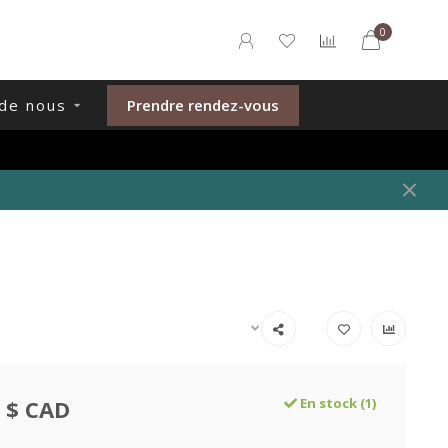
0
de nous
Prendre rendez-vous
 $ CAD
En stock (1)