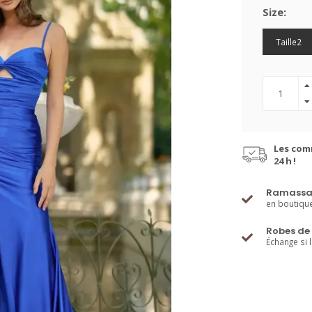
Size:
Taille2
Les com
24 h !
Ramassa
en boutiqu
Robes de 
Échange si 